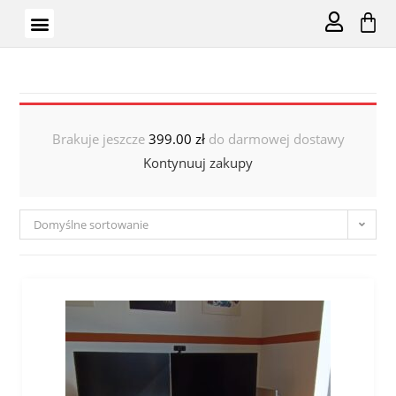
Brakuje jeszcze
399.00
zł
do darmowej dostawy
Kontynuuj zakupy
Domyślne sortowanie